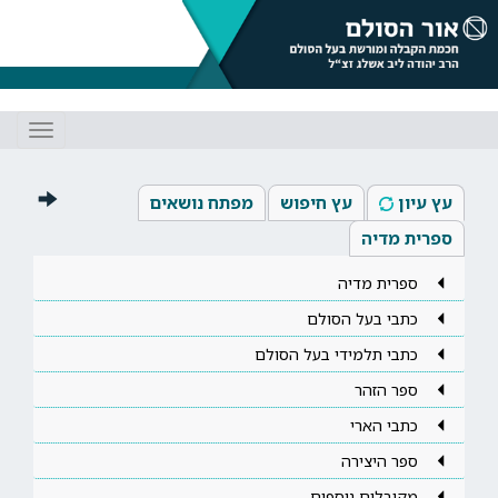
Toggle
gation
עץ עיון
עץ חיפוש
מפתח נושאים
ספרית מדיה
ספרית מדיה
כתבי בעל הסולם
כתבי תלמידי בעל הסולם
ספר הזהר
כתבי הארי
ספר היצירה
מקובלים נוספים