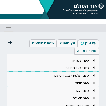
Toggle
gation
עץ עיון
עץ חיפוש
מפתח נושאים
ספרית מדיה
ספרית מדיה
כתבי בעל הסולם
כתבי תלמידי בעל הסולם
ספר הזהר
כתבי הארי
ספר היצירה
מקובלים נוספים