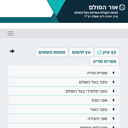
Toggle
gation
עץ עיון
עץ חיפוש
מפתח נושאים
ספרית מדיה
ספרית מדיה
כתבי בעל הסולם
כתבי תלמידי בעל הסולם
ספר הזהר
כתבי הארי
ספר היצירה
מקובלים נוספים