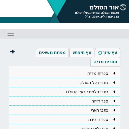
Toggle
gation
עץ עיון
עץ חיפוש
מפתח נושאים
ספרית מדיה
ספרית מדיה
כתבי בעל הסולם
כתבי תלמידי בעל הסולם
ספר הזהר
כתבי הארי
ספר היצירה
מקובלים נוספים