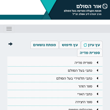
Toggle
gation
עץ עיון
עץ חיפוש
מפתח נושאים
ספרית מדיה
ספרית מדיה
כתבי בעל הסולם
כתבי תלמידי בעל הסולם
ספר הזהר
כתבי הארי
ספר היצירה
מקובלים נוספים