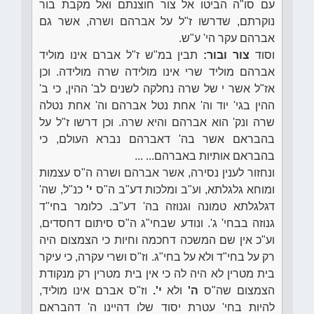
עם סו"ה הביטו אל צור חוצנתם ואל מקבת בור
נוקרתם, שדרשו ז"ל על אברהם ושרה, אשר גם
אברהם עקר הי' ע"ש.
וסוד
צור ובור:
תבין במ"ש ז"ל אברם אינו מוליד
אברהם מוליד שרי אינו מולידה שרה מולידה. וכן
אז"ל אשר י של שרה נחלקה לשנים לב' ההין, כי ב'
ההין בגי' יוד וה' אחת נטל אברהם וה' אחת נטלה
שרה ונק' הוא אברהם והיא שרה. וכן דרשו ז"ל על
בהבראם אשר בה' דאברהם נברא העולם, כי
בהבראם אותיות באברהם... ...
ונחזור לענין נסירה, אשר אברהם ושרה ה"ס עצמות
ומוחא גלגלתא, וע"ב ומלכות דע"ב ה"ס
י'
כנ"ל, שה'
דגלגלתא טמונה וגנוזה בה' דע"ב. כלומר בחי"ד
גנוזה בבחי' ג'. ונודע שבחי"ג ה"ס סיתום דחסדים,
וע"כ אין שם המשכה דחכמה וחיות כי הצמצום היה
רק על בחי"ד ולא על בחי"ג. וז"ס ושרי עקרה, כי עיקר
בית מטרין לא היה לה כי אין בית מטרין רק מנקודת
הצמצום שה"ס
ה'
ולא
י'.
וז"ס אברם אינו מוליד,
להיות בחי' עטרת יסוד שלו דהיינו ה' דהבראם