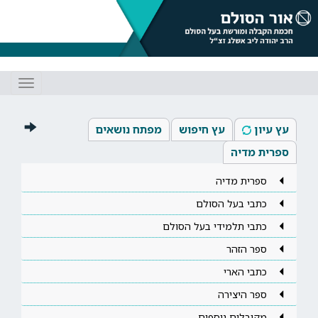
Toggle
gation
עץ עיון
עץ חיפוש
מפתח נושאים
ספרית מדיה
ספרית מדיה
כתבי בעל הסולם
כתבי תלמידי בעל הסולם
ספר הזהר
כתבי הארי
ספר היצירה
מקובלים נוספים