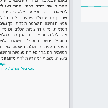
באופן שבכל בחי' מיוחדת שבעגולים יש לה
אחת דיושר רפ"ח בבחי' אחת דעגולים
לכשנגדה ביושר. ולא עוד אלא שיש יחס 
שבדרך זה יש רפ"ח פעמים רפ"ח בחי' לחק
פנימיות וחיצוניות שהמה תולדות, ונק'
נשמו
הנשמות, ומזווג דחיצוניות הכלים, וכן מזו
אשר לכל נשמה צריכים להבין בחי' המלא
בהספי' ופרצופין נוהג ג"כ בנשמות ומלאכי
הנשמות פנימיות העולמות עצמם כמו המ
הפנימית הם בחי' ספירות פנימיות והחיצוניו
בעשיה, ונשמות המה רק תולדות
מזווג פנימ
מקור
כתבי בעל הסולם / אור ה