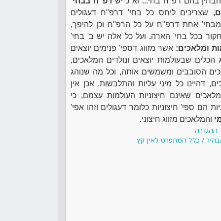
בחין בהם רפ"ח בחי... וא"כ יש
רפ"ח בבחי'
,
שצריכים ליחס כל בחי' דרפ"ח דעגולים
מבחי' אחת דרפ"ח על כל הרפ"ח וכן להיפך,
ור בכל בחי' הארה. ועל כל אלה יש ב' בחי'
ת ומלאכים:
אשר מזווג דספי' פנימים יוצאים
וג הכלים שבעולמות יוצאים ונולדים המלאכים,
כים הסובבים ומשמשים אותה, וכל מה שנוהג
ם, דהיינו כל מיני עליות והתלבשות. אכן אין
לאכים שאינם חיצוניות העולמות עצמם, כי
ת הם ספי' חיצוניות כלומר דעגולים וזהו אפי'
י
והמלאכים מזווג חיצוני.
 ההגדרה
בהיר / כלל המתפרט לאין קץ