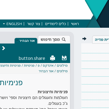
ראשי
כלים לימודיים
צור קשר
ENGLISH
מסך חיפוש
ית מדיה
×
אור הבהיר
button.share
מילונים / אינדקס / פ / פנימיות / פנימיות וחיצוני
מילונים / אור הבהיר
פנימיות 
פנימיות וחיצוניות
העולמות והעגולים הם חיצוניות וספי' ויוש
ג"כ בעגולים.