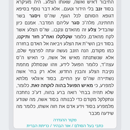
החיבור דאיש ואשה, שאותו הצלע.. היה מעיקרא
בסוד
זנב
בלי הידור וטעם.. אלא דבר נוסף בסיפא
דגופא הסותם לכל הגוף, שה"ס
ויסגר
בשר
תחתינה, מלה"כ
סגר
עליהם המדבר. אמנם כיון
שהבדיל
צלע
זה מהאדם ונקבו.. שז"ס הצלע אשר
לקח מהאדם, כלומר
שקלקלו ואח"כ חזר ותיקנו,
בסוד ויבן השי"ת את הצלע ויביאה אל האדם בחזרה
כמו מקודם, הנה הזנב נעשה עתה לפרצוף שלם,
אלא שנשתנתה מאיש אל אשה, כי האיש ה"ס
עצה"ד, כלומר הפועל לידע, וזהו שנסתלק מחמת
נקיבת הצלע והבנין החדש, אלא רק בחי' אשה
נשתיירה שה"ס עץ החיים, בסוד איגלאי מלתא
למפרע, כי
מאיש הפועל בהוה לוקחה זאת.
כלומר,
שלא תהיה בבחי' רואה ברע בהוה, דע"כ נחתכה
ונתקלקל מקודם כדי לבנותה בסוד אשה, מה שנודע
מלמפרע בסוד וידע אדם את חוה אשתו, כלומר מה
שידעה מכבר
מקור ההגדרה
כתבי בעל הסולם / אור הבהיר / כריתת הברית