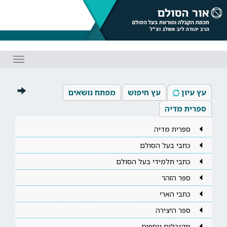
Toggle
gation
עץ עיון
עץ חיפוש
מפתח נושאים
ספרית מדיה
ספרית מדיה
כתבי בעל הסולם
כתבי תלמידי בעל הסולם
ספר הזהר
כתבי הארי
ספר היצירה
מקובלים נוספים