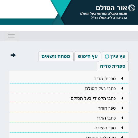
Toggle
gation
עץ עיון
עץ חיפוש
מפתח נושאים
ספרית מדיה
ספרית מדיה
כתבי בעל הסולם
כתבי תלמידי בעל הסולם
ספר הזהר
כתבי הארי
ספר היצירה
מקובלים נוספים