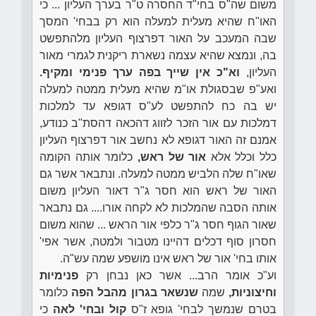
משום שה"ס בחי"ד החסרה ט"ר בערך העליון ... כי
האו"ח שהיא מעלית למעלה הוא רק בבחי' המסך
שבה המעכב על האור דפרצוף העליון מלהתפשט
בה, ונמצא שהיא עצמה נשארת ריקנית לגמרי מאור
העליון,
וא"כ אין שייך בפה ערך פנימי ומקיף.
ואע"פ שבסגולת או"מ שהיא מעלית ממטה למעלה
יש בה כח להתפשט לע"ס דגופא עד למלכות
דמלכות עם אור הזכר לזווג דהכאה דהסת"ב כנודע,
אמנם זה האור דגופא לא נחשב אור דפרצוף העליון
כלל וכלל אלא
אור של ראש,
כלומר אותה הקומה
שאו"ח שלה הלביש ממטה למעלה. ונתבאר אשר גם
האור של ראש הוא חסר ג"ר דאור העליון משום
אותה הסבה שהמלכות לא לקחה אורו.... גם נתבאר
שאור הגוף חסר ג"ר כלפי אור הראש ... שהוא משום
חסרון סוף דכלים דהיינו מטבור ולמטה, אשר אפי'
אותו בחי' אור של ראש אינו מושפע שמה עש"ה.
וע"כ אומר הרב... אשר כאן נבחן רק
פנימיות
וחיצוניות,
שמה
שנשאר בגרון מהבל הפה
כלומר
בטרם שנמשך לבחי' גופא ז"ס
קול ובחי' לאה
כי