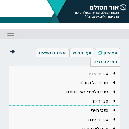
Toggle
gation
עץ עיון
עץ חיפוש
מפתח נושאים
ספרית מדיה
ספרית מדיה
כתבי בעל הסולם
כתבי תלמידי בעל הסולם
ספר הזהר
כתבי הארי
ספר היצירה
מקובלים נוספים