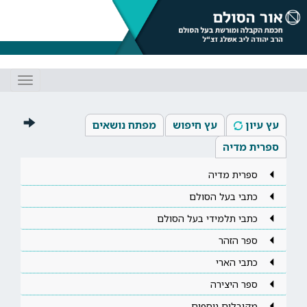
Toggle
gation
עץ עיון
עץ חיפוש
מפתח נושאים
ספרית מדיה
ספרית מדיה
כתבי בעל הסולם
כתבי תלמידי בעל הסולם
ספר הזהר
כתבי הארי
ספר היצירה
מקובלים נוספים