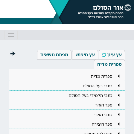
Toggle
gation
עץ עיון
עץ חיפוש
מפתח נושאים
ספרית מדיה
ספרית מדיה
כתבי בעל הסולם
כתבי תלמידי בעל הסולם
ספר הזהר
כתבי הארי
ספר היצירה
מקובלים נוספים