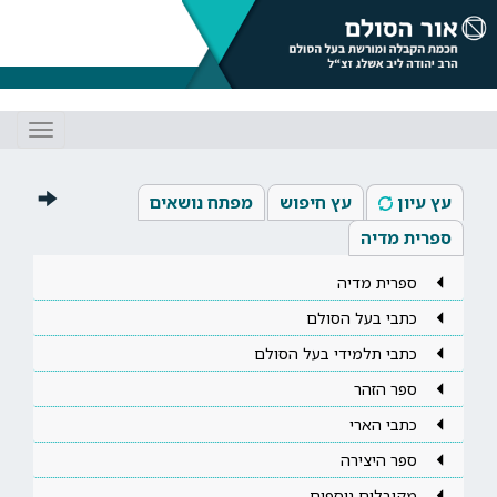
Toggle
gation
עץ עיון
עץ חיפוש
מפתח נושאים
ספרית מדיה
ספרית מדיה
כתבי בעל הסולם
כתבי תלמידי בעל הסולם
ספר הזהר
כתבי הארי
ספר היצירה
מקובלים נוספים