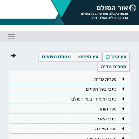
Toggle
gation
עץ עיון
עץ חיפוש
מפתח נושאים
ספרית מדיה
ספרית מדיה
כתבי בעל הסולם
כתבי תלמידי בעל הסולם
ספר הזהר
כתבי הארי
ספר היצירה
מקובלים נוספים