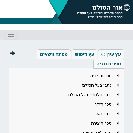
Toggle
gation
עץ עיון
עץ חיפוש
מפתח נושאים
ספרית מדיה
ספרית מדיה
כתבי בעל הסולם
כתבי תלמידי בעל הסולם
ספר הזהר
כתבי הארי
ספר היצירה
מקובלים נוספים