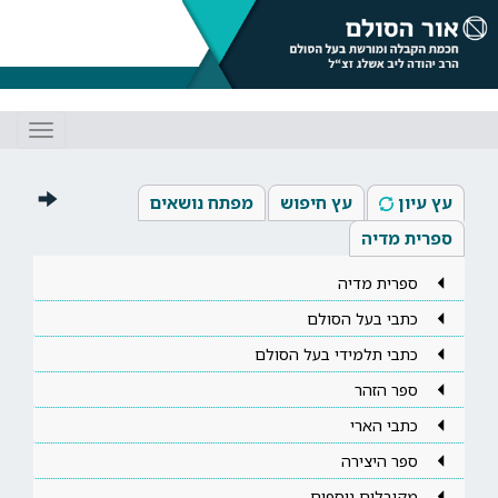
Toggle
gation
עץ עיון
עץ חיפוש
מפתח נושאים
ספרית מדיה
ספרית מדיה
כתבי בעל הסולם
כתבי תלמידי בעל הסולם
ספר הזהר
כתבי הארי
ספר היצירה
מקובלים נוספים