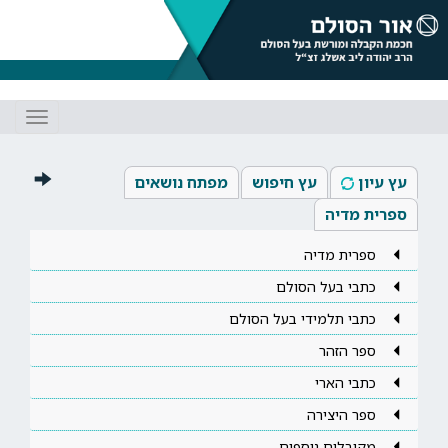
Toggle
gation
עץ עיון
עץ חיפוש
מפתח נושאים
ספרית מדיה
ספרית מדיה
כתבי בעל הסולם
כתבי תלמידי בעל הסולם
ספר הזהר
כתבי הארי
ספר היצירה
מקובלים נוספים