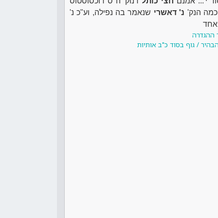
 י'... אמנם
חצי כותל
דנוק' ה"ס דוכסוסטוס
כמה הנק'
נ' דאשרי
שנאמר בה נפילה, וע"כ נ'
 אחד
 ההגדרה
בהיר / גוף בסוד כ"ב אותיות