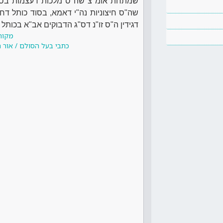
שמתחת אומ"צ שה"ס מלכות דעצמות בסוד
שה"ס חיצוניות נה"י דאמא, בסוד כותל דח
דגידין ה"ס זו"נ דס"ג הדבוקים אב"א בכותל
מקור
כתבי בעל הסולם / אור ה