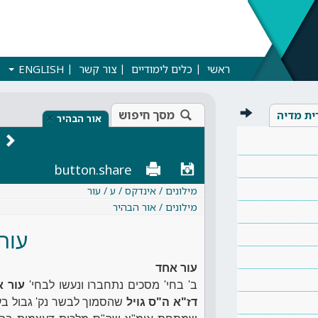
ראשי
כלים לימודיים
צור קשר
ENGLISH
מסך חיפוש
ית מדיה
×
אור הבהיר
button.share
מילונים / אינדקס / ע / עור
מילונים / אור הבהיר
עור
עור אחד
ב' בחי' מסכים נתחברו ונעשו לבחי'
עור א
דז"א ה"ס גויל
שהסמוך לבשר נק' גבול בעל