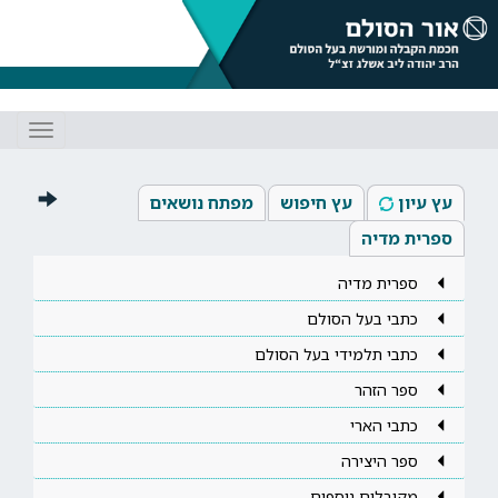
Toggle
gation
עץ עיון
עץ חיפוש
מפתח נושאים
ספרית מדיה
ספרית מדיה
כתבי בעל הסולם
כתבי תלמידי בעל הסולם
ספר הזהר
כתבי הארי
ספר היצירה
מקובלים נוספים