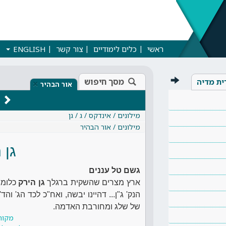
ראשי
כלים לימודיים
צור קשר
ENGLISH
מסך חיפוש
ית מדיה
×
אור הבהיר
מילונים / אינדקס / ג / גן
מילונים / אור הבהיר
גן 
גשם טל עננים
ארץ מצרים שהשקית ברגלך
גן הירק
כלומר
הנק' ג"ן... דהיינו יבשה, ואח"כ לכד הג' והד
של שלג ומחורבת האדמה.
מקור