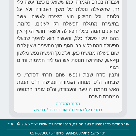
ועבודה בטרם הגמרה, כמו ששואלים כיצד עשה כלי
זה, שהשאלה נופלת על משך העבודה ולא על
כלותה, וכל החילוק הוא מיצירה לעשיה, אשר
בהיצירה מתגלה הפעולה רק לעינים. כלומר,
שהעינים המה בעלי הפעולה ולשאר חושי הגוף אין
בהם גילוי פעולה כלל, והעשיה הוא להיפך שבעלי
הפעולה המה כל איברי הגוף חוץ מהעינים שאין להם
שום פעולה ממשית כאן, וע"כ נק' העשיה נפש מלשון
נף-אש, שפירושו תנופת אש המוליד חמימות וחיים
בגוף.
ותבין סו"ה שבת וינפש שהם תרתי דסתרי, כי
שביתה ה"ס מנוחה הגמורה ונפישה ה"ס הנפת
האש מחמת היגיעה והעבודה, וה"ס עומר התנופה
ממחרת השבת.
מקור ההגדרה
כתבי בעל הסולם / אור הבהיר / בריאה
אור הסולם: מרכז מורשת בעל הסולם, הרב יהודה ליב אשלג זצ"ל 2026 © | ת.ד.
101 מושב לוזית 9984500, טלפון: 051-5730078