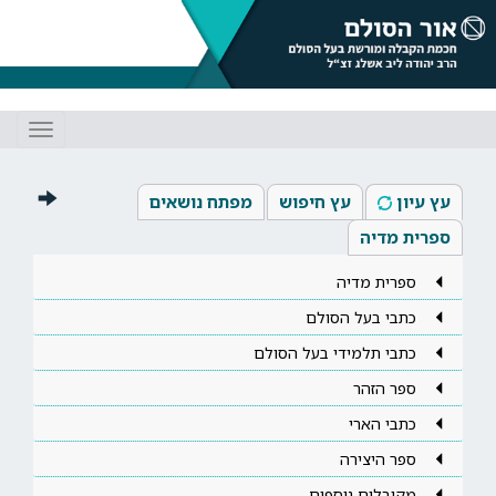
Toggle
gation
עץ עיון
עץ חיפוש
מפתח נושאים
ספרית מדיה
ספרית מדיה
כתבי בעל הסולם
כתבי תלמידי בעל הסולם
ספר הזהר
כתבי הארי
ספר היצירה
מקובלים נוספים