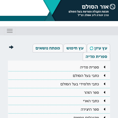
Toggle
gation
עץ עיון
עץ חיפוש
מפתח נושאים
ספרית מדיה
ספרית מדיה
כתבי בעל הסולם
כתבי תלמידי בעל הסולם
ספר הזהר
כתבי הארי
ספר היצירה
מקובלים נוספים