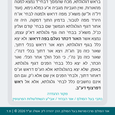
בראש דגלגלתא, מכח שהמסך דבחי"ד נמצא למטה
מהאורות, ואין העביות מגביה א"ע כמלא נימא, (ועוד
דל"ה ול"ש) משא''כ מפה דראש ולמטה לבחי' או''ח
היורד מפה לטבור, בדמיון התוך דמקוה, היה זה
אחור דגוף הגלגלתא הנמשך שם בבחי' קודם ועליון
כנ''ל, משא''כ בבחי' הוה גוף גלגלתא דא''ק עצמו,
נמצא אשר
האור דכתר נעלם בפה דראש:
ולא יצא
כלל בגוף דגלגלתא, ויצא אור דראש בכלי דתוך,
שאור כזה נק' חג"ת. ויצא אור דתוך בכלי דנה''י,
שאור כזה נק' נה''י, כי הכל הולך אחר הכלי. ואור
הכתר, לא יצא כלל בבחי' הפנים דגוף גלגלתא.
באופן, שלא יצא בהגלגלתא אלא הע"ס דראש וע"ס
דאחור דתוך, ולבחי' הפנים אין שם אלא ו"ק, וגם הם
אינם נחשבים כלל לבחי' גלגלתא, אלא אל
ראש
דפרצוף דע"ב.
מקור ההגדרה
כתבי בעל הסולם / אור הבהיר / אבי"ע השתלשלות הפרצופין
אור הסולם: מרכז מורשת בעל הסולם, הרב יהודה ליב אשלג זצ"ל 2026 © | ת.ד.