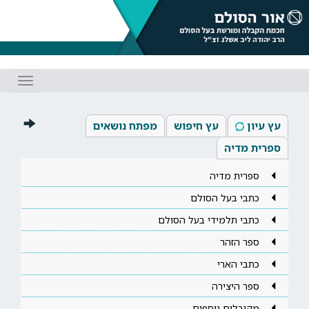
Toggle
gation
עץ עיון
עץ חיפוש
מפתח נושאים
ספרית מדיה
ספרית מדיה
כתבי בעל הסולם
כתבי תלמידי בעל הסולם
ספר הזהר
כתבי הארי
ספר היצירה
מקובלים נוספים