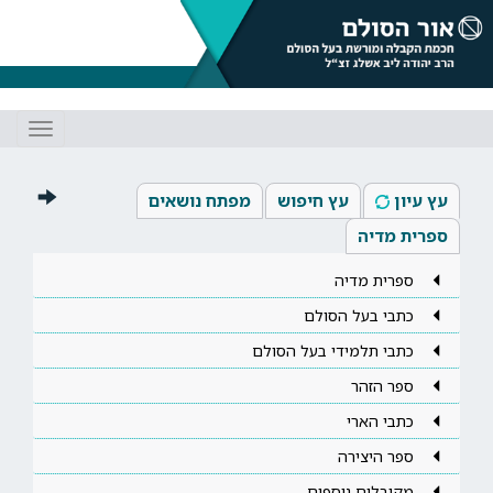
Toggle
gation
עץ עיון
עץ חיפוש
מפתח נושאים
ספרית מדיה
ספרית מדיה
כתבי בעל הסולם
כתבי תלמידי בעל הסולם
ספר הזהר
כתבי הארי
ספר היצירה
מקובלים נוספים