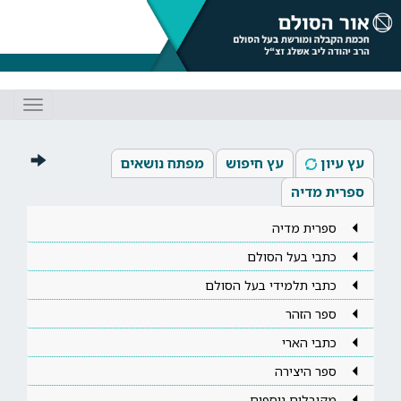
Toggle
gation
עץ עיון
עץ חיפוש
מפתח נושאים
ספרית מדיה
ספרית מדיה
כתבי בעל הסולם
כתבי תלמידי בעל הסולם
ספר הזהר
כתבי הארי
ספר היצירה
מקובלים נוספים