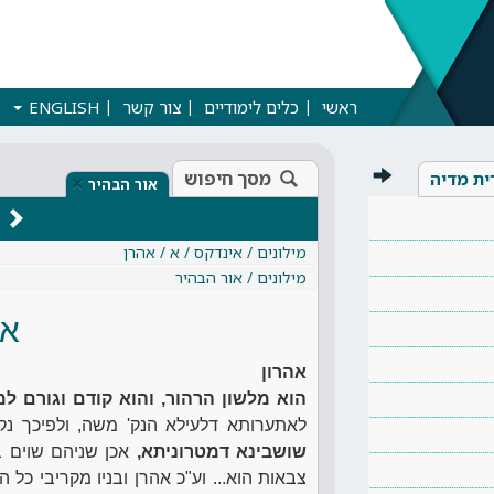
ראשי
כלים לימודיים
צור קשר
ENGLISH
מסך חיפוש
ית מדיה
×
אור הבהיר
מילונים / אינדקס / א / אהרן
מילונים / אור הבהיר
אה
אהרון
הוא מלשון הרהור, והוא קודם וגורם ל
לאתערותא דלעילא הנק' משה, ולפיכך 
שושבינא דמטרוניתא,
אכן שניהם שוים ב
צבאות הוא... וע"כ אהרן ובניו מקריבי כל 