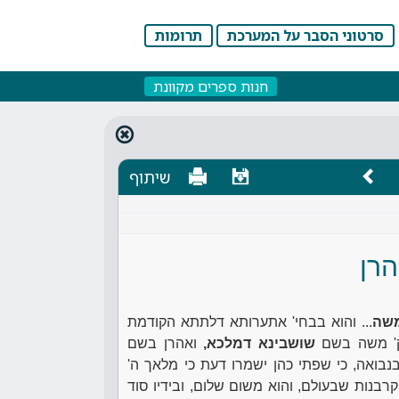
סרטוני הסבר על המערכת
תרומות
חנות ספרים מקוונת
שיתוף
רן
משה
... והוא בבחי' אתערותא דלתתא הקודמת
נק' משה בשם
שושבינא דמלכא,
ואהרן בשם
נבואה, כי שפתי כהן ישמרו דעת כי מלאך ה'
הקרבנות שבעולם, והוא משום שלום, ובידיו סוד