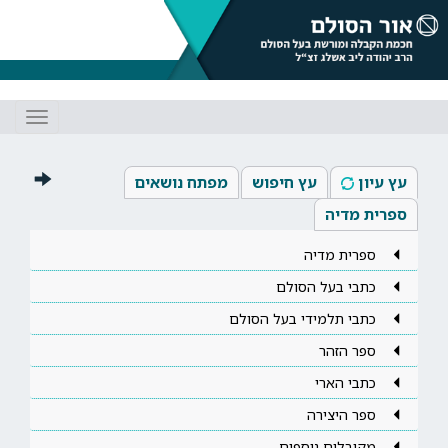
Toggle
gation
עץ עיון
עץ חיפוש
מפתח נושאים
ספרית מדיה
ספרית מדיה
כתבי בעל הסולם
כתבי תלמידי בעל הסולם
ספר הזהר
כתבי הארי
ספר היצירה
מקובלים נוספים