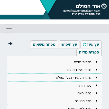
Toggle
gation
עץ עיון
עץ חיפוש
מפתח נושאים
ספרית מדיה
ספרית מדיה
כתבי בעל הסולם
כתבי תלמידי בעל הסולם
ספר הזהר
כתבי הארי
ספר היצירה
מקובלים נוספים