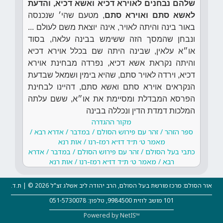
שלהם נבחנים לאוירא דכיא ואשא דכיא, והדעת
לאשא סתם ואוירא סתם
, מטעם שהי׳ שנכנסה
באור בינה והיתה לאויר, אינה יוצאת משם לעולם ...
ונבחן שהמסך הזה ששימש בבינה עלאה, בסוד
או״א עלאין, שבינה היתה שם בכלל אוירא דכיא
והיתה נקראת אשא דכיא, נפרדה מבחינת אוירא
דכיא, וירדה לאויר סתם, שהיא בימין ושמאל שבדעת
הנקראים אוירא סתם ואשא סתם, דהיינו לבחינת
הפרסא המבדלת ומסיימת את או״א, ששם עלתה
המלכות דמדת הדין ונכללה בבינה
מקור ההגדרה
ספר הזהר / זהר עם פירוש הסולם / במדבר / אדרא רבא /
מאמר ט׳ ת״ד דז״א רמז-רנו / אות רנא
כתבי בעל הסולם / זהר עם פירוש הסולם / במדבר / אדרא
רבא / מאמר ט׳ ת״ד דז״א רמז-רנו / אות רנא
אור הסולם: מרכז מורשת בעל הסולם, הרב יהודה ליב אשלג זצ"ל 2026 © | ת.ד.
101 מושב לוזית 9984500, טלפון: 051-5730078
Powered by NetIS™