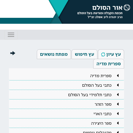
Toggle
gation
עץ עיון
עץ חיפוש
מפתח נושאים
ספרית מדיה
ספרית מדיה
כתבי בעל הסולם
כתבי תלמידי בעל הסולם
ספר הזהר
כתבי הארי
ספר היצירה
מקובלים נוספים