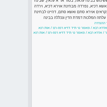
שימש בבינה עלאה, בסוד או״א עלאין, שבינה
שא דכיא, נפרדה מבחינת אוירא דכיא, וירדה
קראים אוירא סתם ואשא סתם, דהיינו לבחינת
לתה המלכות דמדת הדין ונכללה בבינה
 ההגדרה
דרא רבא / מאמר ט׳ ת״ד דז״א רמז-רנו / אות רנא
/ אדרא רבא / מאמר ט׳ ת״ד דז״א רמז-רנו / אות רנא