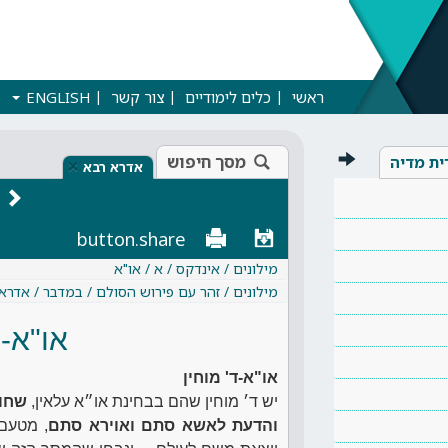
ראשי
כלים לימודיים
צור קשר
ENGLISH
מסך חיפוש
ית מדיה
×
אדרא רבא
button.share
מילונים / אינדקס / א / או"א
מילונים / זהר עם פירוש הסולם / במדבר / אדרא
או"א-ד
או"א-ד' מוחין
יש ד׳ מוחין שהם בבחינת או״א עלאין,
שחו״
והדעת לאשא סתם ואוירא סתם
, מטעם 