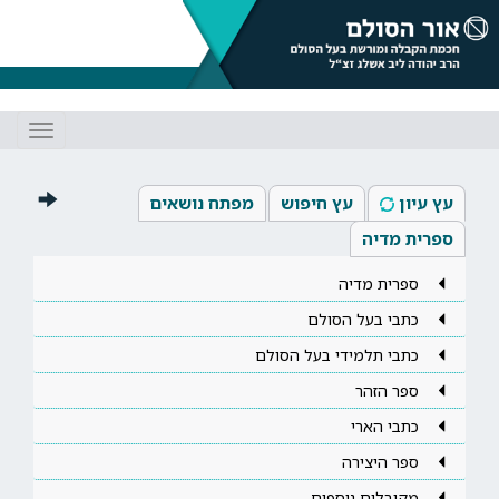
Toggle
gation
עץ עיון
עץ חיפוש
מפתח נושאים
ספרית מדיה
ספרית מדיה
כתבי בעל הסולם
כתבי תלמידי בעל הסולם
ספר הזהר
כתבי הארי
ספר היצירה
מקובלים נוספים