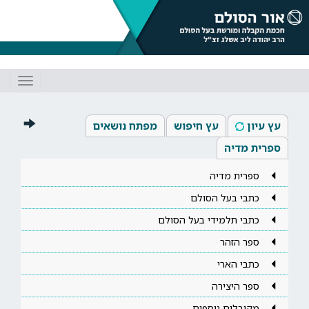
Toggle
gation
עץ עיון
עץ חיפוש
מפתח נושאים
ספרית מדיה
ספרית מדיה
כתבי בעל הסולם
כתבי תלמידי בעל הסולם
ספר הזהר
כתבי הארי
ספר היצירה
מקובלים נוספים