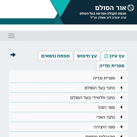
Toggle
gation
עץ עיון
עץ חיפוש
מפתח נושאים
ספרית מדיה
ספרית מדיה
כתבי בעל הסולם
כתבי תלמידי בעל הסולם
ספר הזהר
כתבי הארי
ספר היצירה
מקובלים נוספים