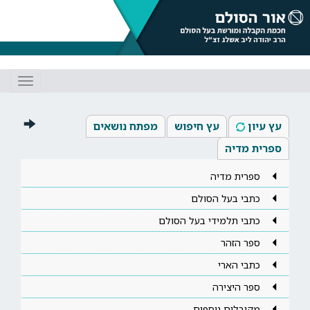
Toggle
gation
עץ עיון
עץ חיפוש
מפתח נושאים
ספרית מדיה
ספרית מדיה
כתבי בעל הסולם
כתבי תלמידי בעל הסולם
ספר הזהר
כתבי הארי
ספר היצירה
מקובלים נוספים