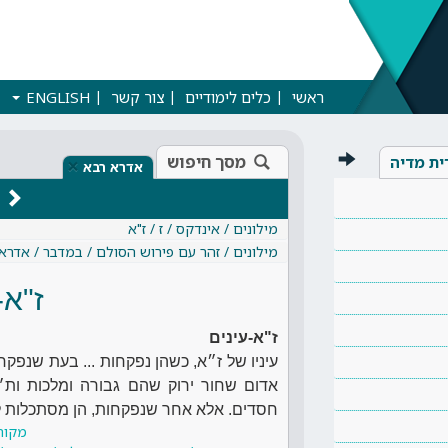
ראשי
כלים לימודיים
צור קשר
ENGLISH
מסך חיפוש
ית מדיה
×
אדרא רבא
מילונים / אינדקס / ז / ז"א
מילונים / זהר עם פירוש הסולם / במדבר / אדרא
ז"א-
ז"א-עינים
עיניו של ז״א, כשהן נפקחות ... בעת שנפקחו
אדום שחור ירוק שהם גבורה ומלכות ות״
חסדים. אלא אחר שנפקחות, הן מסתכלות לעי
מקור