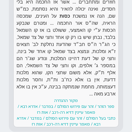
חוזרים ומתחברים ... אשר אז החכמה היא בלי
חסדים, ואינה יכולה להאיר והיא נסתמת, כמ״ש
שם, הנה אז נמשכת
כסות
על העינים, שמכסה
הראיה, שה״ס אור החכמה ... ומטרם שנבקע
הכסות ע״י קו האמצעי, ששולט בו אז קו השמאל
בלבד, נבחן שיש בו רק קו אחד וחצי של צד שמאל,
כי הג״ר ה״ס חב״ד שהדעת נחלקת לב' חצאים
ז״א ומלכות, ונמצא בצד שמאל קו אחד של בינה,
וחצי קו של דעת דהיינו המלכות, ונודע שג"ר הם
במספר ג׳ אלפים, וקו וחצי של צד השמאלי, הם
אלף ת״ק, אלא משום שחצי הקו, שהוא מלכות
דדעת, אין בו אלא כח"ב ות״ת, וחסר מלכות
דעצמותה, מחמת שנמתקה בבינה, ע״כ אין בו אלא
ארבע מאה ...
מקור ההגדרה
ספר הזהר / זהר עם פירוש הסולם / במדבר / אדרא רבא /
מאמר עיינין דז״א רה-רכב / אות רז
כתבי בעל הסולם / זהר עם פירוש הסולם / במדבר / אדרא
רבא / מאמר עיינין דז״א רה-רכב / אות רז