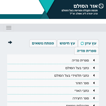
Toggle
gation
עץ עיון
עץ חיפוש
מפתח נושאים
ספרית מדיה
ספרית מדיה
כתבי בעל הסולם
כתבי תלמידי בעל הסולם
ספר הזהר
כתבי הארי
ספר היצירה
מקובלים נוספים