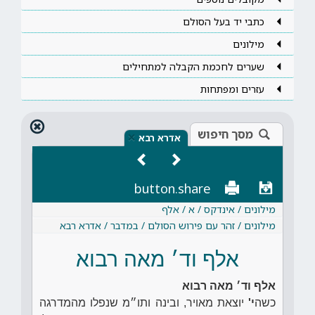
כתבי יד בעל הסולם
מילונים
שערים לחכמת הקבלה למתחילים
עזרים ומפתחות
מסך חיפוש
×
אדרא רבא
button.share
מילונים / אינדקס / א / אלף
מילונים / זהר עם פירוש הסולם / במדבר / אדרא רבא
אלף וד׳ מאה רבוא
אלף וד׳ מאה רבוא
כשה
י'
יוצאת מאויר, ובינה ותו״מ שנפלו מהמדרגה