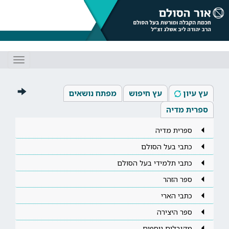
Toggle
gation
עץ עיון
עץ חיפוש
מפתח נושאים
ספרית מדיה
ספרית מדיה
כתבי בעל הסולם
כתבי תלמידי בעל הסולם
ספר הזהר
כתבי הארי
ספר היצירה
מקובלים נוספים