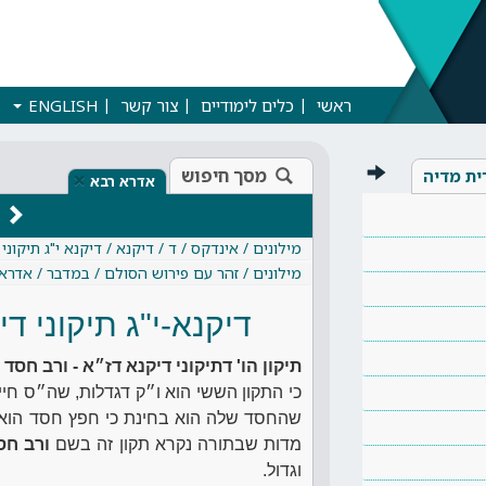
ראשי
כלים לימודיים
צור קשר
ENGLISH
מסך חיפוש
ית מדיה
×
אדרא רבא
מילונים / אינדקס / ד / דיקנא / דיקנא י"ג תיקוני
מילונים / זהר עם פירוש הסולם / במדבר / אדרא
דיקנא-י"ג תיקוני די
תיקון הו' דתיקוני דיקנא דז״א - ורב חסד
כי התקון הששי הוא ו״ק דגדלות, שה״ס חיי
שהחסד שלה הוא בחינת כי חפץ חסד הוא. 
מדות שבתורה נקרא תקון זה בשם
ורב חס
וגדול.