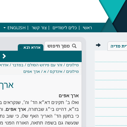
ראשי
כלים לימודיים
צור קשר
ENGLISH
מסך חיפוש
ית מדיה
×
אדרא רבא
מילונים / זהר עם פירוש הסולם / במדבר / אדרא
מילונים / אינדקס / א / ארך אפים
ארך 
ארך אפים
ואלו ב׳ תקינים דא״א הד׳ וה׳, שנקראים ב
בז״א, דהיינו בי״ג שבתורה,
ארך אפים.
והי
כי בתקון הד׳ האריך האף שלו, כי שוב נת
שנעשה גם בשפה תתאה, האורח הפנוי מש