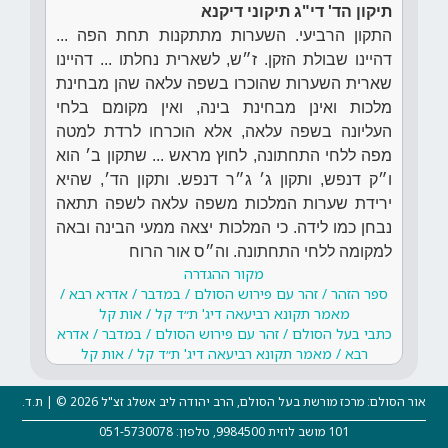
תיקון הד' די"ג תיקוני דיקנא
התקון הרביעי. השערות מתתקנות תחת הפה ...
דהיינו שבולת הזקן. ז״ש, לשארית נחלתו ... דהיינו
שארית השערות שהוכרו בשפה עלאה שהן מבחינת
מלכות ואינן מבחינת בינה, ואין מקומם בלחי
העליונה בשפה עלאה, אלא הוכרחו לרדת למטה
מפה ללחי התחתונה, לחוץ מראש ... שתקון ב׳ הוא
ו״ק דנפש, ותקון ג׳ ג״ר דנפש. ותקון הד׳, שהיא
ירידת שערות המלכות משפה עלאה לשפה תתאה
נבחן כמו לידה. כי המלכות יצאה ממעי הבינה ובאה
למקומה ללחי התחתונה. וה״ס אור הרוח
מקור ההגדרה
ספר הזהר / זהר עם פירוש הסולם / במדבר / אדרא רבא /
מאמר תקונא רביעאה דיג' ת״ד קל / אות קל
כתבי בעל הסולם / זהר עם פירוש הסולם / במדבר / אדרא
רבא / מאמר תקונא רביעאה דיג' ת״ד קל / אות קל
אור הסולם: מרכז מורשת בעל הסולם, הרב יהודה ליב אשלג זצ"ל 2026 © | ת.ד.
101 מושב לוזית 9984500, טלפון: 051-5730078