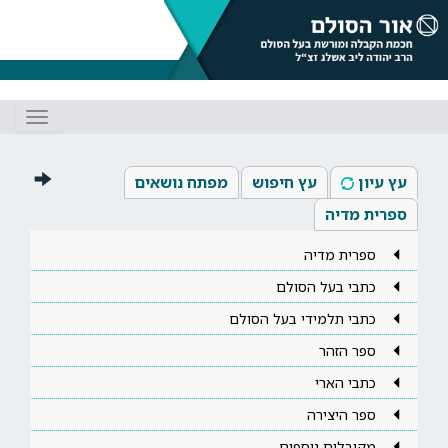
Toggle
gation
עץ עיון
עץ חיפוש
מפתח נושאים
ספרית מדיה
ספרית מדיה
כתבי בעל הסולם
כתבי תלמידי בעל הסולם
ספר הזהר
כתבי הארי
ספר היצירה
מקובלים נוספים