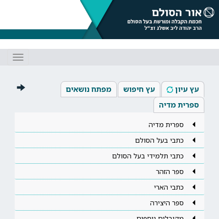
Toggle
gation
עץ עיון
עץ חיפוש
מפתח נושאים
ספרית מדיה
ספרית מדיה
כתבי בעל הסולם
כתבי תלמידי בעל הסולם
ספר הזהר
כתבי הארי
ספר היצירה
מקובלים נוספים