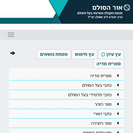
Toggle
gation
עץ עיון
עץ חיפוש
מפתח נושאים
ספרית מדיה
ספרית מדיה
כתבי בעל הסולם
כתבי תלמידי בעל הסולם
ספר הזהר
כתבי הארי
ספר היצירה
מקובלים נוספים