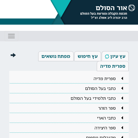
Toggle
gation
עץ עיון
עץ חיפוש
מפתח נושאים
ספרית מדיה
ספרית מדיה
כתבי בעל הסולם
כתבי תלמידי בעל הסולם
ספר הזהר
כתבי הארי
ספר היצירה
מקובלים נוספים