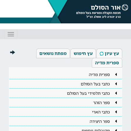
Toggle
gation
עץ עיון
עץ חיפוש
מפתח נושאים
ספרית מדיה
ספרית מדיה
כתבי בעל הסולם
כתבי תלמידי בעל הסולם
ספר הזהר
כתבי הארי
ספר היצירה
מקובלים נוספים