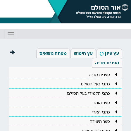
Toggle
gation
עץ עיון
עץ חיפוש
מפתח נושאים
ספרית מדיה
ספרית מדיה
כתבי בעל הסולם
כתבי תלמידי בעל הסולם
ספר הזהר
כתבי הארי
ספר היצירה
מקובלים נוספים