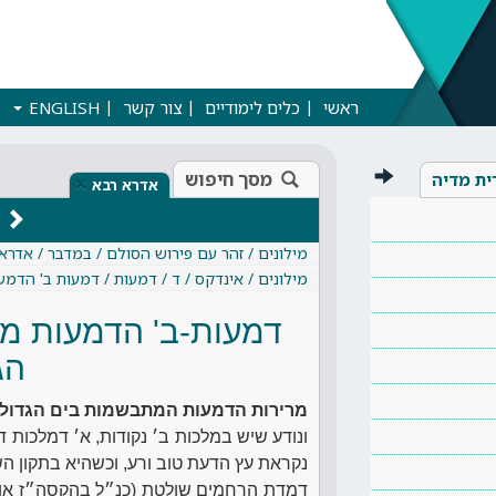
ראשי
כלים לימודיים
צור קשר
ENGLISH
מסך חיפוש
ית מדיה
×
אדרא רבא
מילונים / זהר עם פירוש הסולם / במדבר / אדרא
מילונים / אינדקס / ד / דמעות / דמעות ב' הדמע
דמעות-ב' הדמעות מ
הג
מרירות הדמעות המתבשמות בים הגדול
ונודע שיש במלכות ב׳ נקודות, א׳ דמלכות
נקראת עץ הדעת טוב ורע, וכשהיא בתקון הש
דמדת הרחמים שולטת (כנ״ל בהקסה״ז אות ק