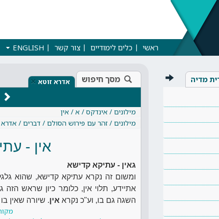
ראשי
כלים לימודיים
צור קשר
ENGLISH
מסך חיפוש
ית מדיה
×
אדרא זוטא
מילונים / אינדקס / א / אין
מילונים / זהר עם פירוש הסולם / דברים / אדרא 
אין - עת
גאין - עתיקא קדישא
ומשום זה נקרא עתיקא קדישא, שהוא גל
אתיידע, תלוי אין, כלומר כיון שראש הזה
השגה גם בו, וע"כ נקרא
אין
. שיורה שאין בו
מקור