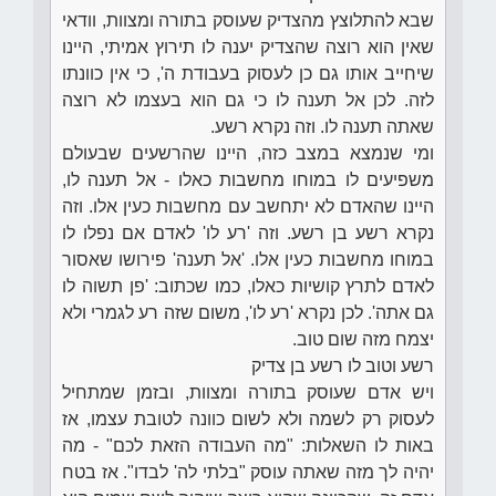
שבא להתלוצץ מהצדיק שעוסק בתורה ומצוות, וודאי
שאין הוא רוצה שהצדיק יענה לו תירוץ אמיתי, היינו
שיחייב אותו גם כן לעסוק בעבודת ה', כי אין כוונתו
לזה. לכן אל תענה לו כי גם הוא בעצמו לא רוצה
שאתה תענה לו. וזה נקרא רשע.
ומי שנמצא במצב כזה, היינו שהרשעים שבעולם
משפיעים לו במוחו מחשבות כאלו - אל תענה לו,
היינו שהאדם לא יתחשב עם מחשבות כעין אלו. וזה
נקרא רשע בן רשע. וזה 'רע לו' לאדם אם נפלו לו
במוחו מחשבות כעין אלו. 'אל תענה' פירושו שאסור
לאדם לתרץ קושיות כאלו, כמו שכתוב: 'פן תשוה לו
גם אתה'. לכן נקרא 'רע לו', משום שזה רע לגמרי ולא
יצמח מזה שום טוב.
רשע וטוב לו רשע בן צדיק
ויש אדם שעוסק בתורה ומצוות, ובזמן שמתחיל
לעסוק רק לשמה ולא לשום כוונה לטובת עצמו, אז
באות לו השאלות: "מה העבודה הזאת לכם" - מה
יהיה לך מזה שאתה עוסק "בלתי לה' לבדו". אז בטח