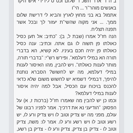
ב"ה ד' אדר תשכ"ד שלום וכט"ס לידידי איש היקר
באנשים מוהר"ר ... הי"ו
אתמול בא בני מחוץ לארץ והביא לי דרישת שלום
ממך. ... אני מקוה שהשי"ת יעזור לך ובכל אשר
תפנה תצליח.
הנה חז"ל אמרו (שבת ל, ב): "כתיב: אל תען כסיל
כאולתו פן תשוה לו גם אתה. וכתיב: ענה כסיל
כאולתו פן יהיה חכם בעיניו. לא קשיא, הא בדברי
תורה הא במילי דעלמא". ופירש רש"י: "בדברי תורה,
מותר לענות כאולתו". ויש להבין, מהו האיסור לענות
במילי דעלמא, מה יש לחשוש? הסברא נותנת
להיפך, דבמילי דשמיא יש לחשוש משום שלא כדאי
להכנס בויכוח עם הכסיל, אבל למה יהיה איסור
לענות במילי דעלמא?
וכמו כן יש להבין מה שאמרו חז"ל (ברכות ז, א) על
הפסוק: "הודיעני נא את דרכיך. אמר לפניו: רבונו של
עולם, מפני מה יש צדיק וטוב לו ויש צדיק ורע לו, יש
רשע וטוב לו ויש רשע ורע לו. אמר לו: משה, צדיק
וטוב לו - צדיק בן צדיק, צדיק ורע לו - צדיק בן רשע,