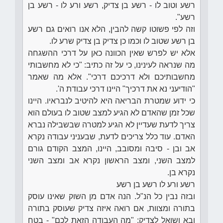
רשע וטוב לו - רשע בן צדיק, רשע ורע לו - רשע בן
רשע".
וזה לפי פשוטו קשה להבין, הלא אנו רואים גם רשע
בן רשע שטוב לו וכמו כן צדיק בן צדיק שרע לו.
אלא יש לפרש שאין הכוונה כאן על דרכי ההשגחה
מה שנראה לעינינו, כי על זה כתיב: "כי לא מחשבותי
מחשבותיכם ולא דרכיכם דרכי". אלא מה שאמר
"הודיעני נא את דרכיך" היינו דרכי עבודת ה'.
כי ידוע שמטרת הבריאה היא להיטיב לנבראיו. היינו
שכל זמן שהאדם לא הגיע למצב שטוב לו בעולם הוא
צריך לדעת שעדיין לא הגיע למטרה שבשבילה נברא
האדם. עוד כלל צריכים לדעת, שבעניני עבודה נקרא
אב ובן - סיבה ומסובב, היינו, המצב הקודם גורם
למצב השני, ומצב הראשון נקרא אב ומצב השני
נקרא בן.
רשע ורע לו רשע בן רשע
ובזה נבין כל הנ"ל. הנה אדם מן השוק שאינו עוסק
בתורה ומצוות, אם רואה איזה צדיק שעוסק בתורה
ובא ושואל לצדיק: "מה העבודה הזאת לכם" - בטח