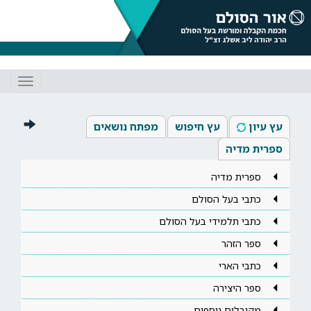
Toggle
gation
עץ עיון
עץ חיפוש
מפתח נושאים
ספרית מדיה
ספרית מדיה
כתבי בעל הסולם
כתבי תלמידי בעל הסולם
ספר הזהר
כתבי הארי
ספר היצירה
מקובלים נוספים