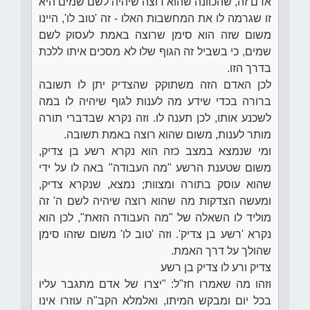
אדם זה, שהכוונה שהוא רוצה שיהיה לשם שמים היא
זו שגרמה לו את המחשבות האלו - זה 'טוב לו', היינו
משום שזה הוא סימן שרוצה באמת לעסוק לשם
שמים, כי בשביל זה הגוף שלו לא מסכים איתו ללכת
בדרך הזו.
לכן האדם הזה משתוקק שהצדיק יתן לו תשובה
ברורה בכדי שידע מה לענות לגוף שיהיה לו במה
לשכנע אותו, לכן תענה לו. וזה נקרא שבדברי תורה
מותר לענות, משום שהוא רוצה באמת תשובה.
ומי שנמצא במצב כזה הוא נקרא רשע בן צדיק,
משום שטענת הרשע "מה העבודה" באה לו על ידי
שהוא עוסק בתורה ומצוות; נמצא, שנקרא צדיק,
ומעשה הצדקות מה שהוא רוצה שיהיה לשם ה' זה
מוליד לו השאלה של "מה העבודה הזאת", לכן הוא
נקרא 'רשע בן צדיק'. וזה 'טוב לו' משום שזהו סימן
שהולך על דרך האמת.
צדיק ורע לו צדיק בן רשע
וזהו מה שאמרו חז"ל: "יצרו של אדם מתגבר עליו
בכל יום ומבקש המיתו, ואלמלא הקב"ה עוזרו אינו