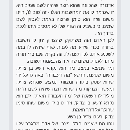
אדם זה, שהכוונה שהוא רוצה שיהיה לשם שמים היא
זו שגרמה לו את המחשבות האלו - זה 'טוב לו', היינו
משום שזה הוא סימן שרוצה באמת לעסוק לשם
שמים, כי בשביל זה הגוף שלו לא מסכים איתו ללכת
בדרך הזו.
לכן האדם הזה משתוקק שהצדיק יתן לו תשובה
ברורה בכדי שידע מה לענות לגוף שיהיה לו במה
לשכנע אותו, לכן תענה לו. וזה נקרא שבדברי תורה
מותר לענות, משום שהוא רוצה באמת תשובה.
ומי שנמצא במצב כזה הוא נקרא רשע בן צדיק,
משום שטענת הרשע "מה העבודה" באה לו על ידי
שהוא עוסק בתורה ומצוות; נמצא, שנקרא צדיק,
ומעשה הצדקות מה שהוא רוצה שיהיה לשם ה' זה
מוליד לו השאלה של "מה העבודה הזאת", לכן הוא
נקרא 'רשע בן צדיק'. וזה 'טוב לו' משום שזהו סימן
שהולך על דרך האמת.
צדיק ורע לו צדיק בן רשע
וזהו מה שאמרו חז"ל: "יצרו של אדם מתגבר עליו