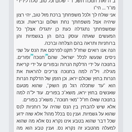
ב"ה זאת חנוכה תשכ"ד - שלום וכל טוב סלה לידידי
מו"ר ... הי"ו
אני שולח לך ולכל משפחתך ברכת מזל טוב, יהי רצון
שיהיה אצל משפחתך נחת ושלום ובריאות. וכמו
שמשפחתך נתגדלה כעת כן יתגדלו אצלך כל
המעשים שאתה עוסק בהם הן בגשמיות והן
ברוחניות ותראה בהם הצלחה וברכה.
הנה אנו רואים שחז"ל תקנו לפרסם את הנס על שני
ניסים שנעשו לכלל ישראל, שהם
חנוכה
ופורים.
בחנוכה על ידי הדלקת הנרות ובפורים על ידי קריאת
מגילה. ויל"ה למה בחנוכה צריכים להראות את
הנרות בחוץ שכולם יראו, וכן הזמן של הדלקת הנרות
הוא "עד שתכלה רגל מן השוק", שהוא מטעם
שאנשים בחוץ יראו, משא"כ בפורים. עוד יל"ה למה
בחנוכה שאלו חז"ל "מאי חנוכה", משא"כ בפורים.
אלא שיש להבחין בין הנס שהיה על רוחניות לנס
שהוא על גשמיות. וענין נס בכלל מהו? אלא שזה ידוע
שכל דבר שהוא בטבע אינו נקרא נס אלא מה שהוא
למעלה מהטבע זה נקרא נס. וענין טבע הוא מה