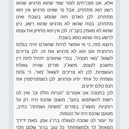
אלא, אנו מוכרחים לומר שמי שהוא מרגיש שהוא
רשע הוא מתחרט, אבל מי שאינו מרגיש אין הוא
מתחרט. לכן האדם הזה שנוסע בשבת ואינו
מתחרט, בטח שהוא לא מרגיש שהוא רשע, כיון
שהוא לא מאמין בקב"ה, לכן אין הוא מחזיק את עצמו
לרשע בזה שהוא נוסע בשבת.
היוצא מזה, כי אי אפשר להיות שהאדם יהיה בגלות
הרוחנית אם הוא לא מרגיש את זה. לכן צריכים
לשאול "מאי חנוכה", בכדי שהאדם יתחיל לתת דין
וחשבון לעצמו. משא"כ פורים שהיה גאולת
הגשמיות, לכן לא צריכים לשאול 'מאי', כי גלות
גשמית כל אחד יודע ומרגיש, לכן כשמפרסמין את
הנס כולם יודעים.
לכן בחנוכה אנו אומרים "הנרות הללו וכו' ואין לנו
רשות להשתמש בהם", משום שהנס היה רק על
רוחניות. משא"כ בפורים "משתה ושמחה" כתיב,
מטעם שהנס היה על הגופות.
וה' יעזור לנו שנזכה לגאולה ברו"ג אמן. מאת ידידך
המאחל לך ולמשפחתך כל טוב ברוך שלום הלוי