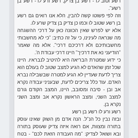
רשע וטוב לו - רשע בן צדיק, רשע ורע לו - רשע בן
רשע".
וזה לפי פשוטו קשה להבין, הלא אנו רואים גם רשע
בן רשע שטוב לו וכמו כן צדיק בן צדיק שרע לו.
אלא יש לפרש שאין הכוונה כאן על דרכי ההשגחה
מה שנראה לעינינו, כי על זה כתיב: "כי לא מחשבותי
מחשבותיכם ולא דרכיכם דרכי". אלא מה שאמר
"הודיעני נא את דרכיך" היינו דרכי עבודת ה'.
כי ידוע שמטרת הבריאה היא להיטיב לנבראיו. היינו
שכל זמן שהאדם לא הגיע למצב שטוב לו בעולם הוא
צריך לדעת שעדיין לא הגיע למטרה שבשבילה נברא
האדם. עוד כלל צריכים לדעת, שבעניני עבודה נקרא
אב ובן - סיבה ומסובב, היינו, המצב הקודם גורם
למצב השני, ומצב הראשון נקרא אב ומצב השני
נקרא בן.
רשע ורע לו רשע בן רשע
ובזה נבין כל הנ"ל. הנה אדם מן השוק שאינו עוסק
בתורה ומצוות, אם רואה איזה צדיק שעוסק בתורה
ובא ושואל לצדיק: "מה העבודה הזאת לכם" - בטח