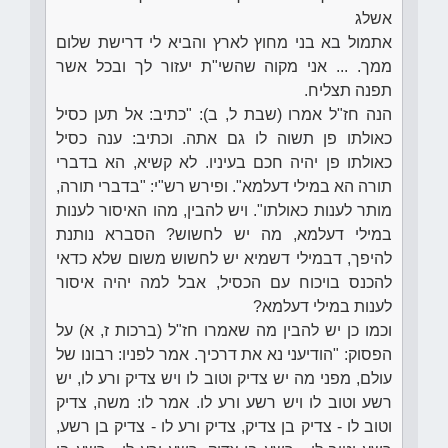
אשלג
אתמול בא בני מחוץ לארץ והביא לי דרישת שלום
ממך. ... אני מקוה שהשי"ת יעזור לך ובכל אשר
תפנה תצליח.
הנה חז"ל אמרו (שבת ל, ב): "כתיב: אל תען כסיל
כאולתו פן תשוה לו גם אתה. וכתיב: ענה כסיל
כאולתו פן יהיה חכם בעיניו. לא קשיא, הא בדברי
תורה הא במילי דעלמא". ופירש רש"י: "בדברי תורה,
מותר לענות כאולתו". ויש להבין, מהו האיסור לענות
במילי דעלמא, מה יש לחשוש? הסברא נותנת
להיפך, דבמילי דשמיא יש לחשוש משום שלא כדאי
להכנס בויכוח עם הכסיל, אבל למה יהיה איסור
לענות במילי דעלמא?
וכמו כן יש להבין מה שאמרו חז"ל (ברכות ז, א) על
הפסוק: "הודיעני נא את דרכיך. אמר לפניו: רבונו של
עולם, מפני מה יש צדיק וטוב לו ויש צדיק ורע לו, יש
רשע וטוב לו ויש רשע ורע לו. אמר לו: משה, צדיק
וטוב לו - צדיק בן צדיק, צדיק ורע לו - צדיק בן רשע,