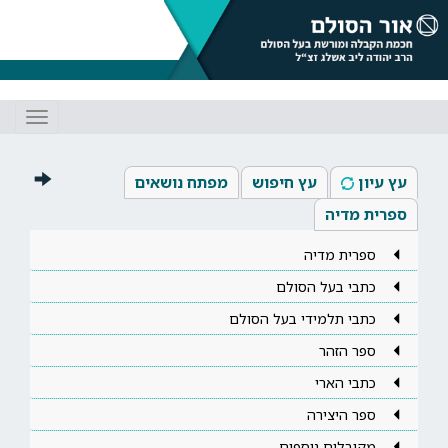
Toggle
gation
עץ עיון
עץ חיפוש
מפתח נושאים
ספרית מדיה
ספרית מדיה
כתבי בעל הסולם
כתבי תלמידי בעל הסולם
ספר הזהר
כתבי הארי
ספר היצירה
מקובלים נוספים