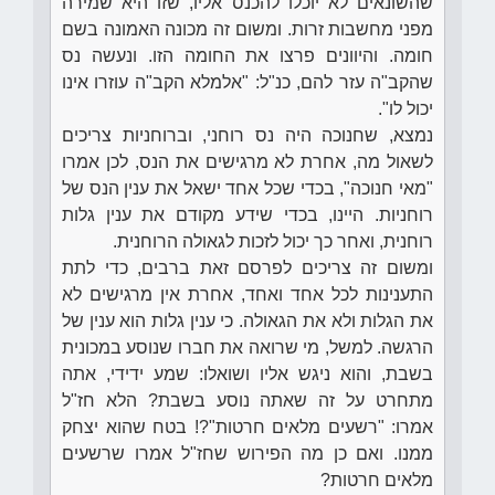
שהשונאים לא יוכלו להכנס אליו, שזו היא שמירה
מפני מחשבות זרות. ומשום זה מכונה האמונה בשם
חומה. והיוונים פרצו את החומה הזו. ונעשה נס
שהקב"ה עזר להם, כנ"ל: "אלמלא הקב"ה עוזרו אינו
יכול לו".
נמצא, שחנוכה היה נס רוחני, וברוחניות צריכים
לשאול מה, אחרת לא מרגישים את הנס, לכן אמרו
"מאי חנוכה", בכדי שכל אחד ישאל את ענין הנס של
רוחניות. היינו, בכדי שידע מקודם את ענין גלות
רוחנית, ואחר כך יכול לזכות לגאולה הרוחנית.
ומשום זה צריכים לפרסם זאת ברבים, כדי לתת
התענינות לכל אחד ואחד, אחרת אין מרגישים לא
את הגלות ולא את הגאולה. כי ענין גלות הוא ענין של
הרגשה. למשל, מי שרואה את חברו שנוסע במכונית
בשבת, והוא ניגש אליו ושואלו: שמע ידידי, אתה
מתחרט על זה שאתה נוסע בשבת? הלא חז"ל
אמרו: "רשעים מלאים חרטות"?! בטח שהוא יצחק
ממנו. ואם כן מה הפירוש שחז"ל אמרו שרשעים
מלאים חרטות?