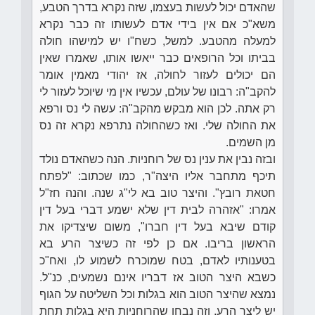
שהאדם יכול לעשות בעצמו, שזה נקרא בדרך הטבע,
משא"כ אם אין בידי אדם לעשותו זה כבר נקרא
למעלה מהטבע. למשל, כשח"ו יש למישהו חולה
בביתו וכל הרופאים כבר ייאשו אותו, שאמרו שאין
הם יכולים לעזור לחולה, אז יהודי מאמין אומר
להקב"ה: רבונו של עולם, עכשיו אין מי שיוכל לעזור לי
רק אתה. לכן הוא מבקש מהקב"ה: עשה לי נס ורפא
את החולה שלי. ואז כשהחולה נתרפא נקרא זה נס
מן השמים.
ובזה נבין את ענין נס של רוחניות. הנה כשהאדם נולד
תיכף מתחבר אליו היצה"ר, כמו שכתוב: "לפתח
חטאת רובץ". והיצר טוב בא לי"ג שנה. והנה חז"ל
אמרו: "אזהרה לבית דין שלא ישמע דברי בעל דין
קודם שיבא בעל דין חברו", משום שיצדיקו את
הראשון בריבו. אם כן לפי זה כשיצר הרע בא
בטענותיו לאדם, בטח שמוכרח לשמוע לו, ואח"כ
כשבא היצר הטוב אז דבריו אינם נשמעים, כנ"ל.
נמצא שהיצר הטוב הוא בגלות וכל השליטה על הגוף
יש ליצר הרע. וזה נבחן שהרוחניות היא בגלות תחת