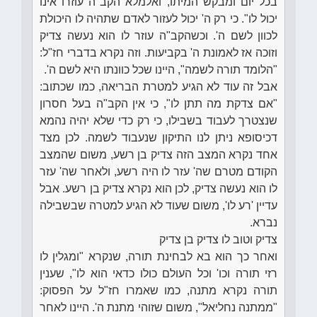
בכל יום ומבקש המיתו, ואלמלא הקב"ה עוזרו אינו
יכול לו". כי רק ה' יכול לעזור לאדם שתהיה לו היכולת
לכוון לשם ה'. וכשהקב"ה עוזר לו הוא נעשה צדיק
וזוכה אז לאמונת ה' בקביעות. וזה נקרא בדברי חז"ל:
"הלומד תורה לשמה", היינו שכל כוונתו היא לשם ה'.
אבל זה עוד לא הגיע למטרת הבריאה, כמו שכתוב:
"אם צדקת מה תתן לו", כי אין הקב"ה בעל חסרון
שנצטרך לעבוד בשבילו, כי רק כדי שלא יהיה נהמא
דכיסופא ניתן לנו התיקון שנעבוד לשמה. לכן מצד
אחד נקרא המצב הזה צדיק בן רשע, משום שהמצב
הקודם מטרם שה' עזר לו היה רשע, ולאחר שה' עזר
לו הוא נעשה צדיק, לכן הוא נקרא צדיק בן רשע. אבל
עדיין 'רע לו', משום שעוד לא הגיע למטרה שבשבילה
נברא.
צדיק וטוב לו צדיק בן צדיק
ואחר כך הוא בא לבחינת תורה, שנקרא "ומגלין לו
רזי תורה וכו' וכל העולם כולו כדאי הוא לו", שענין
תורה נקרא מתנה, כמו שאמרו חז"ל על הפסוק:
"ממתנה נחליאל", משום שזוהי מתנת ה'. היינו לאחר