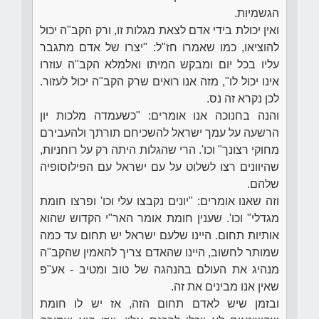
הגשמיות.
ואין יכולת בידי אדם לצאת מגלות זו, ורק הקב"ה יכול
להוציאו, כמו שאמרו חז"ל: "יצרו של אדם מתגבר
עליו בכל יום ומבקש המיתו ואלמלא הקב"ה עוזרו
אינו יכול לו", מזה אנו רואים שרק הקב"ה יכול לעזור.
לכן נקרא זה נס.
והנה בחנוכה אנו אומרים: "כשעמדה מלכות יון
הרשעה על עמך ישראל להשכיחם תורתך ולהעבירם
מחוקי רצונך" וכו'. הרי שהגלות היתה רק על רוחניות,
שהיוונים רצו לשלוט על עם ישראל עם הפילוסופיה
שלהם.
וזה שאנו אומרים: "יונים נקבצו עלי וכו' ופרצו חומת
מגדלי" וכו'. שענין חומת אומר האר"י הקדוש שהוא
אותיות תחום. היינו שלעם ישראל יש תחום עד כמה
שמותר לחשוב, היינו שהאדם צריך להאמין שהקב"ה
מנהיג את העולם בהנהגה של טוב ומטיב - אע"פ
שאין אנו מבינים את זה.
ובזמן שיש לאדם תחום הזה, אז יש לו חומת