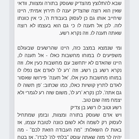
שבא להתלוצץ מהצדיק שעוסק בתורה ומצוות, וודאי
שאין הוא רוצה שהצדיק יענה לו תירוץ אמיתי, היינו
שיחייב אותו גם כן לעסוק בעבודת ה', כי אין כוונתו
לזה. לכן אל תענה לו כי גם הוא בעצמו לא רוצה
שאתה תענה לו. וזה נקרא רשע.
ומי שנמצא במצב כזה, היינו שהרשעים שבעולם
משפיעים לו במוחו מחשבות כאלו - אל תענה לו,
היינו שהאדם לא יתחשב עם מחשבות כעין אלו. וזה
נקרא רשע בן רשע. וזה 'רע לו' לאדם אם נפלו לו
במוחו מחשבות כעין אלו. 'אל תענה' פירושו שאסור
לאדם לתרץ קושיות כאלו, כמו שכתוב: 'פן תשוה לו
גם אתה'. לכן נקרא 'רע לו', משום שזה רע לגמרי ולא
יצמח מזה שום טוב.
רשע וטוב לו רשע בן צדיק
ויש אדם שעוסק בתורה ומצוות, ובזמן שמתחיל
לעסוק רק לשמה ולא לשום כוונה לטובת עצמו, אז
באות לו השאלות: "מה העבודה הזאת לכם" - מה
יהיה לך מזה שאתה עוסק "בלתי לה' לבדו". אז בטח