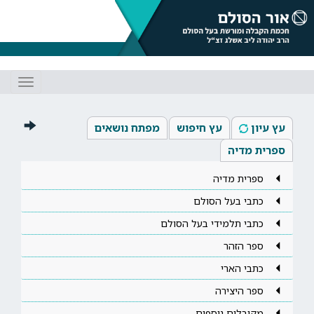
Toggle
gation
עץ עיון
עץ חיפוש
מפתח נושאים
ספרית מדיה
ספרית מדיה
כתבי בעל הסולם
כתבי תלמידי בעל הסולם
ספר הזהר
כתבי הארי
ספר היצירה
מקובלים נוספים